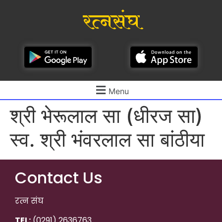
रत्नसंघ
Menu
श्री भेरूलाल सा (धीरज सा)
स्व. श्री भंवरलाल सा बांठीया
Contact Us
रत्न संघ
TEL:
(0291) 2636763