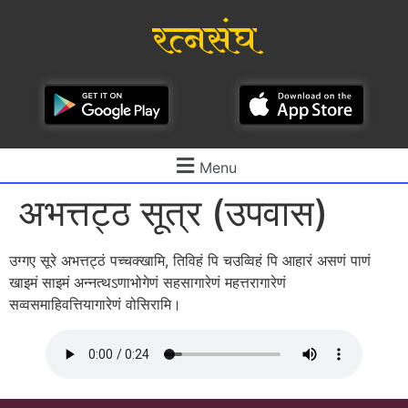
रत्नसंघ
Menu
अभत्तट्ठ सूत्र (उपवास)
उग्गए सूरे अभत्तट्ठं पच्चक्खामि, तिविहं पि चउव्विहं पि आहारं असणं पाणं
खाइमं साइमं अन्नत्थऽणाभोगेणं सहसागारेणं महत्तरागारेणं
सव्वसमाहिवत्तियागारेणं वोसिरामि।