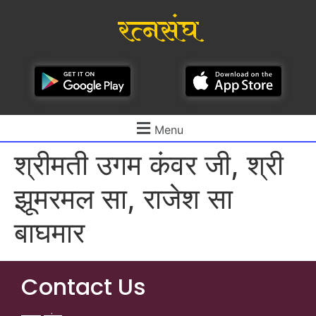
रत्नसंघ
Menu
श्रीमती उगम कंवर जी, श्री
झूमरमल सा, राजेश सा
बाघमार
Contact Us