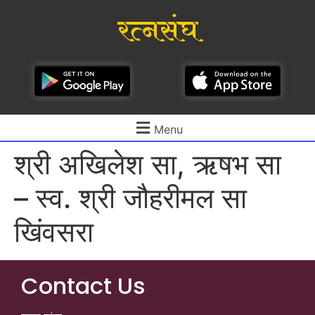
रत्नसंघ
Menu
श्री अखिलेश सा, ऋषभ सा
– स्व. श्री जौहरीमल सा
खिंवसरा
Contact Us