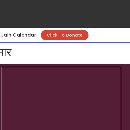
Jain Calendar
Click To Donate
मार