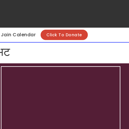
Jain Calendar
Click To Donate
्भट