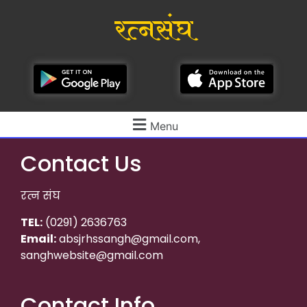
रत्नसंघ
Menu
Contact Us
रत्न संघ
TEL:
(0291) 2636763
Email:
absjrhssangh@gmail.com,
sanghwebsite@gmail.com
Contact Info