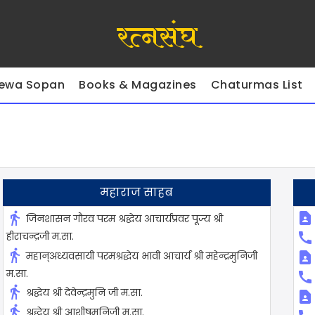
रत्नसंघ
ewa Sopan
Books & Magazines
Chaturmas List
महाराज साहब
directions_walk
contact_page
जिनशासन गौरव परम श्रद्धेय आचार्यप्रवर पूज्य श्री
हीराचन्द्रजी म.सा.
call
directions_walk
महान्अध्यवसायी परमश्रद्धेय भावी आचार्य श्री महेन्द्रमुनिजी
contact_page
म.सा.
call
directions_walk
श्रद्धेय श्री देवेन्द्रमुनि जी म.सा.
contact_page
directions_walk
श्रद्धेय श्री आशीषमुनिजी म.सा.