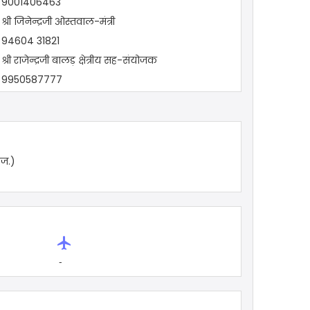
9001406463
श्री जिनेन्द्रजी ओस्तवाल-मंत्री
94604 31821
श्री राजेन्द्रजी बालड़ क्षेत्रीय सह-संयोजक
9950587777
श्री महेन्द्रजी मेहता-उपाध्यक्ष
9024308725
श्री नवरतनजी डागा -अध्यक्ष
9828032215
ाज.)
local_airport
-