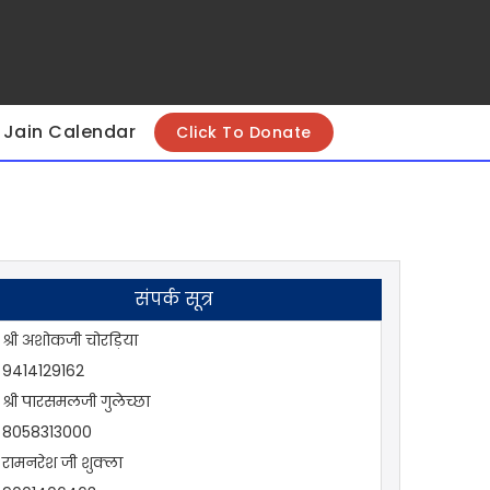
Jain Calendar
Click To Donate
संपर्क सूत्र
श्री अशोकजी चोरड़िया
9414129162
श्री पारसमलजी गुलेच्छा
8058313000
रामनरेश जी शुक्ला