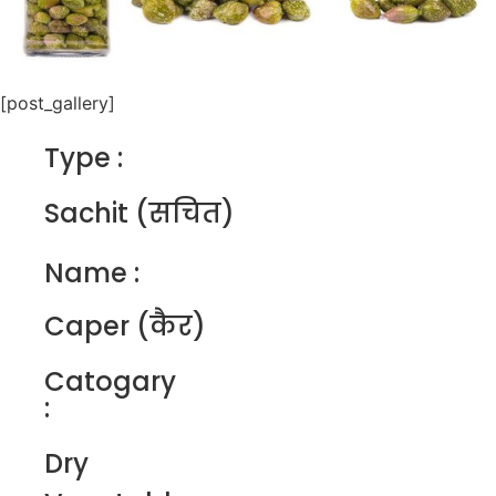
[post_gallery]
Type :
Sachit (सचित)
Name :
Caper (कैर)
Catogary
:
Dry