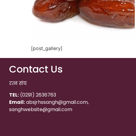
[post_gallery]
Contact Us
रत्न संघ
TEL:
(0291) 2636763
Email:
absjrhssangh@gmail.com,
sanghwebsite@gmail.com