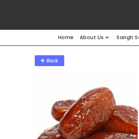
Home
About Us
Sangh S
Back