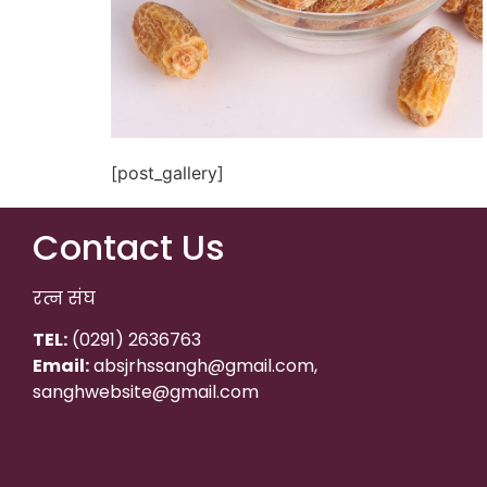
[post_gallery]
Contact Us
रत्न संघ
TEL:
(0291) 2636763
Email:
absjrhssangh@gmail.com,
sanghwebsite@gmail.com