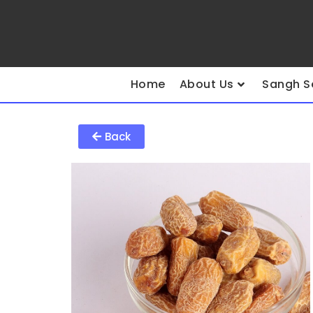
Home
About Us
Sangh S
Back