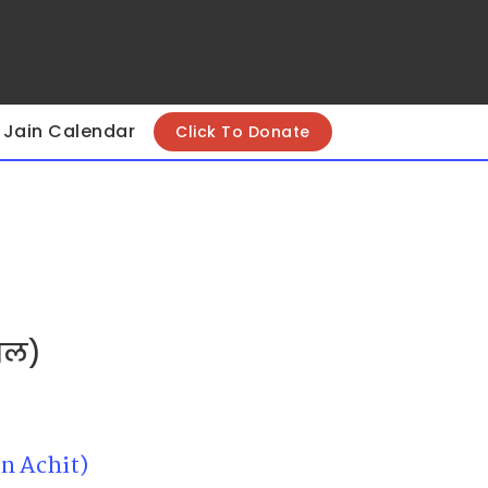
Jain Calendar
Click To Donate
दाल)
en Achit)