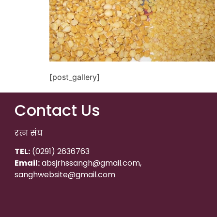
[post_gallery]
Contact Us
रत्न संघ
TEL:
(0291) 2636763
Email:
absjrhssangh@gmail.com,
sanghwebsite@gmail.com