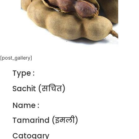
[post_gallery]
Type :
Sachit (सचित)
Name :
Tamarind (इमली)
Catogary